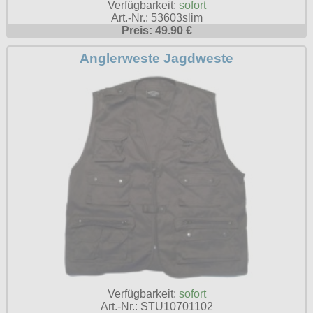
Verfügbarkeit:
sofort
Petticoats
Art.-Nr.: 53603slim
Preis: 49.90 €
Poloshirts
Anglerweste Jagdweste
T-Shirts
Begriffe
Dobermann
Hot Rod
Nordische Götterwelt
Ostzone
Punkrock
Rockabilly
Wikinger
Verfügbarkeit:
sofort
Art.-Nr.: STU10701102