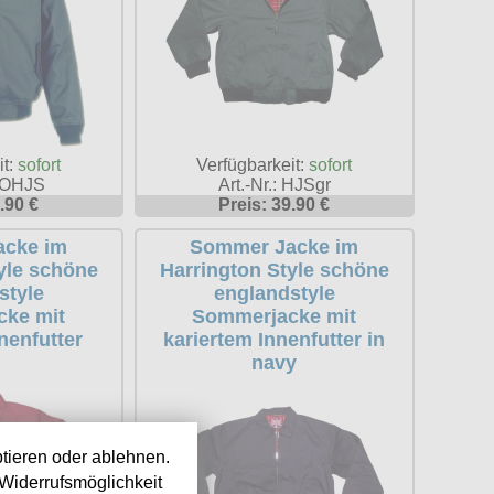
it:
sofort
Verfügbarkeit:
sofort
 HOHJS
Art.-Nr.: HJSgr
.90 €
Preis: 39.90 €
cke im
Sommer Jacke im
yle schöne
Harrington Style schöne
style
englandstyle
ke mit
Sommerjacke mit
nenfutter
kariertem Innenfutter in
navy
tieren oder ablehnen.
Widerrufsmöglichkeit