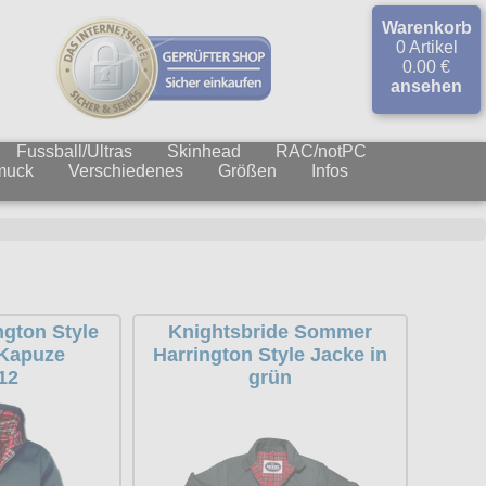
Warenkorb
0 Artikel
0.00 €
ansehen
Fussball/Ultras
Skinhead
RAC/notPC
muck
Verschiedenes
Größen
Infos
gton Style
Knightsbride Sommer
 Kapuze
Harrington Style Jacke in
12
grün