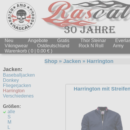
Neu
Angebote
Gratis
Thor Steinar
Everlas
Vikingwear
Ostdeutschland
Rock N Roll
Army
Warenkorb ( 0 | 0.00 € )
Shop
»
Jacken
»
Harrington
Jacken:
Baseballjacken
Donkey
Fliegerjacken
Harrington mit Streife
Harrington
Verschiedenes
Größen:
alle
S
M
L