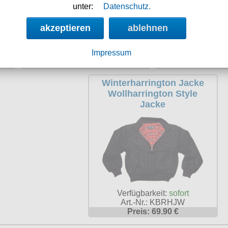
unter:
Datenschutz.
akzeptieren
ablehnen
Verfügbarkeit:
sofort
Verfügbarke
Impressum
Art.-Nr.: HJSsa
Art.-Nr.:
Preis: 39.90 €
Preis: 39
Winterharrington Jacke
Wollharrington Style
Jacke
Verfügbarkeit:
sofort
Art.-Nr.: KBRHJW
Preis: 69.90 €