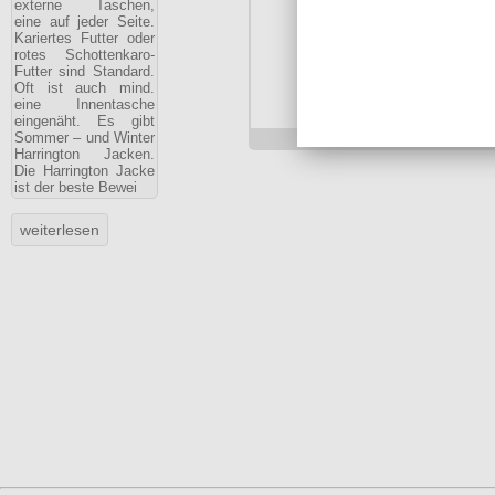
externe Taschen,
eine auf jeder Seite.
Kariertes Futter oder
rotes Schottenkaro-
Futter sind Standard.
Oft ist auch mind.
Verfügbarkeit:
sofort
eine Innentasche
Art.-Nr.: HJS2COL
eingenäht. Es gibt
Preis: 39.90 €
Sommer – und Winter
Harrington Jacken.
Die Harrington Jacke
ist der beste Bewei