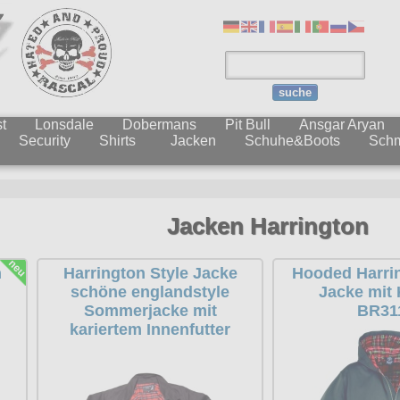
suche
t
Lonsdale
Dobermans
Pit Bull
Ansgar Aryan
Security
Shirts
Jacken
Schuhe&Boots
Sch
Jacken Harrington
n
Harrington Style Jacke
Hooded Harrin
schöne englandstyle
Jacke mit
Sommerjacke mit
BR31
kariertem Innenfutter