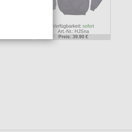
it:
sofort
Verfügbarkeit:
sofort
 HJSbo
Art.-Nr.: HJSna
.90 €
Preis: 39.90 €