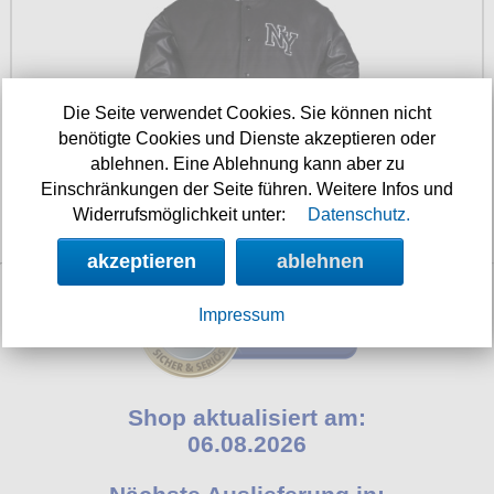
Petticoats
Poloshirts
T-Shirts
Die Seite verwendet Cookies. Sie können nicht
Begriffe
benötigte Cookies und Dienste akzeptieren oder
Dobermann
ablehnen. Eine Ablehnung kann aber zu
Einschränkungen der Seite führen. Weitere Infos und
Hot Rod
Widerrufsmöglichkeit unter:
Datenschutz.
69.90 €
Nordische Götterwelt
akzeptieren
ablehnen
Ostzone
Impressum
Punkrock
Rockabilly
Wikinger
Shop aktualisiert am:
06.08.2026