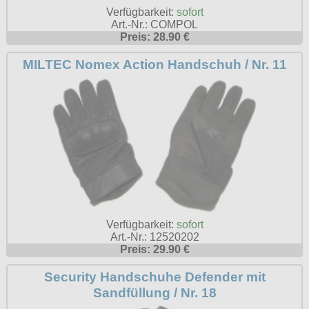
T-Shirts
Verschiedenes
Verfügbarkeit:
sofort
M
Marken
TUK
Warenkorb ( 0 | 0.00 € )
Gürtelschnallen
Art.-Nr.: COMPOL
Taschen
Alpha Industries
Preis: 28.90 €
L
Verschiedene
Social Media:
Ketten
Verschiedenes
--------------
Everlast USA
MILTEC Nomex Action Handschuh / Nr. 11
XL
Zubehör
Nieten
Lucky 13
gesamt: 0.00 €
Lonsdale London
XXL
Rune Charms
Pit Bull
XXXL
Thorhammer
Thor Steinar
XXXXL
Yakuza
XXXXXL
Kleidung
XXXXXXL
Bademoden
Bauchtaschen
Verfügbarkeit:
sofort
Art.-Nr.: 12520202
Fliegerjacken
Preis: 29.90 €
Jogginghosen
Security Handschuhe Defender mit
Sandfüllung / Nr. 18
Outdoorbekleidung