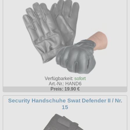
Petticoats
Poloshirts
T-Shirts
Begriffe
Dobermann
Hot Rod
Nordische Götterwelt
Ostzone
Verfügbarkeit:
sofort
Art.-Nr.: HAND6
Punkrock
Preis: 19.90 €
Rockabilly
Security Handschuhe Swat Defender II / Nr.
Wikinger
15