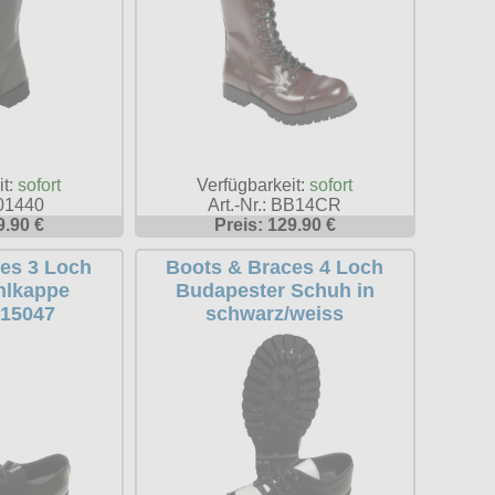
it:
sofort
Verfügbarkeit:
sofort
601440
Art.-Nr.: BB14CR
9.90 €
Preis: 129.90 €
es 3 Loch
Boots & Braces 4 Loch
hlkappe
Budapester Schuh in
15047
schwarz/weiss