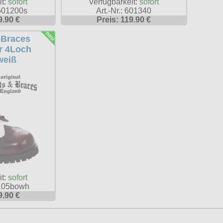
it:
sofort
Verfügbarkeit:
sofort
B601200s
Art.-Nr.: 601340
9.90 €
Preis: 119.90 €
 Braces
r 4Loch
weiß
it:
sofort
1105bowh
9.90 €