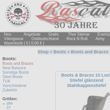
Neu
Angebote
Gratis
Thor Steinar
Everlas
Vikingwear
Ostdeutschland
Rock N Roll
Army
Warenkorb ( 0 | 0.00 € )
Shop
»
Boots
»
Boots and Braces
Boots:
Boots and Braces
New Balance
Sonstige Boots
Boots & Braces 10 Loc
Steel Boots
Stiefel glänzend
TUK
Stahlkappenstiefel
Verschiedene
Zubehör
Größen:
alle
37