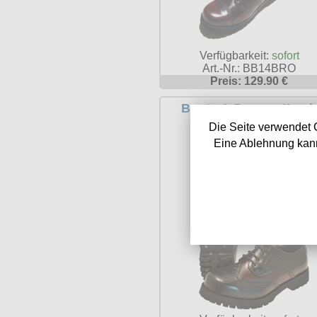
Verfügbarkeit:
sofort
Art.-Nr.: BB14BRO
Preis: 129.90 €
Boots & Braces 4Loc
Budapester Schuh
Die Seite verwendet 
schwarz/burgundy
Eine Ablehnung kann
601105