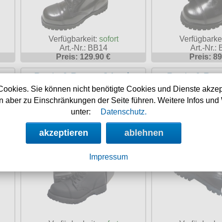
Verfügbarkeit:
sofort
Verfügbarke
Art.-Nr.: BB14
Art.-Nr.:
Preis: 129.90 €
Preis: 89
h
Boots & Braces 8-Loch
Boots & Bra
BASIC Stahlkappenstiefel
Cookies. Sie können nicht benötigte Cookies und Dienste akzep
 aber zu Einschränkungen der Seite führen. Weitere Infos und 
unter:
Datenschutz.
akzeptieren
ablehnen
Impressum