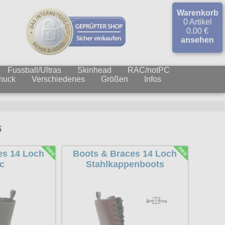
Warenkorb
0 Artikel
0.00 €
ansehen
Fussball/Ultras
Skinhead
RAC/notPC
muck
Verschiedenes
Größen
Infos
s
es 14 Loch
Boots & Braces 14 Loch
c
Stahlkappenboots