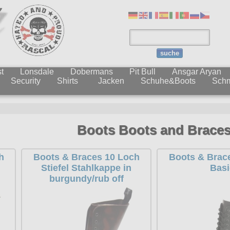
suche
t
Lonsdale
Dobermans
Pit Bull
Ansgar Aryan
Security
Shirts
Jacken
Schuhe&Boots
Sch
Boots Boots and Brace
h
Boots & Braces 10 Loch
Boots & Brac
Stiefel Stahlkappe in
Basi
burgundy/rub off