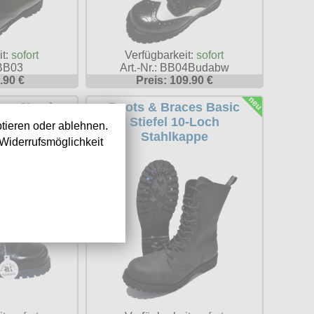
it:
sofort
Verfügbarkeit:
sofort
 BB03
Art.-Nr.: BB04Budabw
.90 €
Preis: 109.90 €
ces 8Loch
Boots & Braces Basic
Stiefel 10-Loch
tieren oder ablehnen.
Stahlkappe
Widerrufsmöglichkeit