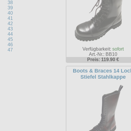
38
39
40
41
42
43
44
45
46
Verfügbarkeit:
sofort
47
Art.-Nr.: BB10
Preis: 119.90 €
Boots & Braces 14 Loc
Stiefel Stahlkappe