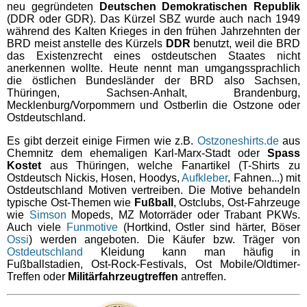
alle Artikel
Everlast
neu gegründeten
Deutschen Demokratischen Republik
Label. In unserem Webshop kann man das gesamte Sortimen
(DDR oder GDR). Das Kürzel SBZ wurde auch nach 1949
inklusive der neuesten Kollektion finden.
Aufkleber Fun
während des Kalten Krieges in den frühen Jahrzehnten der
Everlast ist eine der größten und bekanntesten
Lonsdale
BRD meist anstelle des Kürzels
DDR
benutzt, weil die BRD
Kampfsportmarken der Welt, gegründet im Jahr 1910 und
alle Artikel
Aufkleber KFZ
das Existenzrecht eines ostdeutschen Staates nicht
weltweit vertreten. Everlast liefert Sportartikel für’s Boxen,
Lonsdale - die Traditionsmarke des Sports. In unserem
anerkennen wollte. Heute nennt man umgangssprachlich
Kickboxen, MMA und Fitness. In unserem Webshop finden Si
Dobermans Aggressive
Girljacken
Webshop finden Sie eine große Auswahl von Lonsdale Londo
Aufkleber RAC
die östlichen Bundesländer der BRD also Sachsen,
ein großes Angebot von Everlast Artikeln.
und Lonsdale England Kleidung.
Thüringen, Sachsen-Anhalt, Brandenburg,
Dobermans Aggressive - legendary brand, die Streetwear
Girlshirts
Aufkleber Skinhead
Pit Bull
alle Artikel
Mecklenburg/Vorpommern und Ostberlin die Ostzone oder
Marke mit den aggressiven Wikinger und Biker Motiven auf T-
alle Artikel
Ostdeutschland.
Shirts, Sweats und Jacken.
Gürtel
Pit Bull die Streetwear Marke mit den aggressiven Motiven au
Jacken
Ansgar Aryan
Jacken
T-Shirts, Sweats und Jacken.
Es gibt derzeit einige Firmen wie z.B.
Ostzoneshirts.de
aus
alle Artikel
Hemden
T-Shirts
Chemnitz dem ehemaligen Karl-Marx-Stadt oder
Spass
Polos
alle Artikel
alle Artikel
Fussball/Ultras/Hooligans
Kostet
aus Thüringen, welche Fanartikel (T-Shirts zu
Kapujacken
Hosen
Ostdeutsch Nickis, Hosen, Hoodys,
Aufkleber
, Fahnen...) mit
T-Shirts
Girlshirts
Ostdeutschland Motiven vertreiben. Die Motive behandeln
Die Rubrik für Ultras, Hooligans und Fussballfans. Shirts mit
Sweats
Jacken
Skinheads
typische Ost-Themen wie
Fußball
, Ostclubs, Ost-Fahrzeuge
ACAB/1312 Motiven oder Markenwaren von Pit Bull West
Verschiedenes
Hosen
wie
Simson
Mopeds, MZ Motorräder oder Trabant PKWs.
Coast oder Pretorian.
T-Shirts
Kapujacken
Die ersten Skinheads gab es Ende der 60er Jahre in
Auch viele
Funmotive
(Hortkind, Ostler sind härter, Böser
RAC/notPC
Großbritannien. Die Bewegung hat ihren Ursprung in der
Jacken
Ossi
) werden angeboten. Die Käufer bzw. Träger von
alle Artikel
Mützen&Caps
Arbeiterklasse und war extrem geprägt vom Working Class
Ostdeutschland
Kleidung kann man häufig in
alle Artikel
Vikingwear
Bewußtsein.
Shorts
Fußballstadien, Ost-Rock-Festivals, Ost Mobile/Oldtimer-
A.C.A.B.
Poloshirts
Treffen oder
Militärfahrzeugtreffen
antreffen.
alle Artikel
Aufkleber
Sweats
Clubs England
alle Artikel
Shorts
Ostdeutschland