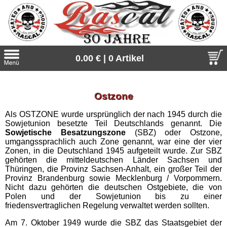
0.00 € | 0 Artikel
Suche
Ostzone
Sprache:
Als OSTZONE wurde ursprünglich der nach 1945 durch die
Sowjetunion besetzte Teil Deutschlands genannt. Die
Sowjetische Besatzungszone
(SBZ) oder Ostzone,
Neu
umgangssprachlich auch Zone genannt, war eine der vier
Zonen, in die Deutschland 1945 aufgeteilt wurde. Zur SBZ
alle News
Outlet
gehörten die mitteldeutschen Länder Sachsen und
Thüringen, die Provinz Sachsen-Anhalt, ein großer Teil der
Provinz Brandenburg sowie Mecklenburg / Vorpommern.
alle Angebote
Gratis
Nicht dazu gehörten die deutschen Ostgebiete, die von
Polen und der Sowjetunion bis zu einer
Unsere Gratiszugaben zu jeder Besteller. Einfach auswählen
friedensvertraglichen Regelung verwaltet werden sollten.
Thor Steinar
und in den Warenkorb legen.
Am 7. Oktober 1949 wurde die SBZ das Staatsgebiet der
Thor Steinar, das einzigartige, sportlich-maritime Lifestyle-