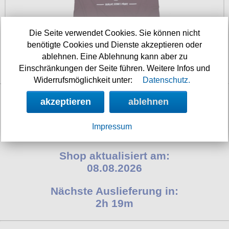
Petticoats
Poloshirts
Die Seite verwendet Cookies. Sie können nicht
benötigte Cookies und Dienste akzeptieren oder
T-Shirts
ablehnen. Eine Ablehnung kann aber zu
Begriffe
Einschränkungen der Seite führen. Weitere Infos und
18.90 €
Dobermann
Widerrufsmöglichkeit unter:
Datenschutz.
Hot Rod
akzeptieren
ablehnen
Nordische Götterwelt
Impressum
Ostzone
Punkrock
Shop aktualisiert am:
08.08.2026
Rockabilly
Wikinger
Nächste Auslieferung in:
2h 19m