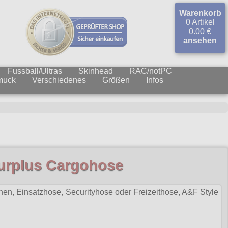
Warenkorb
0 Artikel
0.00 €
ansehen
Fussball/Ultras
Skinhead
RAC/notPC
muck
Verschiedenes
Größen
Infos
urplus Cargohose
en, Einsatzhose, Securityhose oder Freizeithose, A&F Style