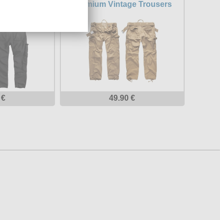
age Trouser
Premium Vintage Trousers
urplus
 €
49.90 €