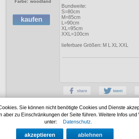
Farbe:
woodland
Bundweite:
S=80cm
M=85cm
kaufen
L=90cm
XL=95cm
XXL=100cm
lieferbare Größen:
M L XL XXL
share
tweet
Cookies. Sie können nicht benötigte Cookies und Dienste akzep
 aber zu Einschränkungen der Seite führen. Weitere Infos und 
unter:
Datenschutz.
weitere Army Empfehlungen:
akzeptieren
ablehnen