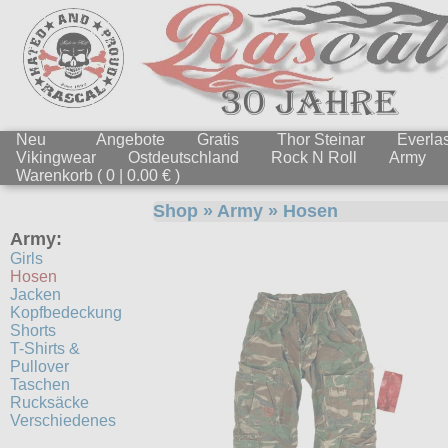
Neu
Angebote
Gratis
Thor Steinar
Everlas
Vikingwear
Ostdeutschland
Rock N Roll
Army
Warenkorb ( 0 | 0.00 € )
Shop
»
Army
»
Hosen
Army:
Girls
Hosen
Jacken
Kopfbedeckung
Shorts
T-Shirts &
Pullover
Taschen
Rucksäcke
Verschiedenes