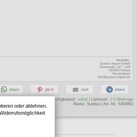
Hersteller:
Surplus Import GmbH
Donatusstr. 127 - 129
50259 Pulheim
Deutschland
info@surplus-import.de
share
pin it
mail
share
Verfügbarkeit:
sofort
| Lieferzeit:
1-3 Werktage
Marke:
Surplus
|
Art.-Nr.: 5359862
tieren oder ablehnen.
Widerrufsmöglichkeit