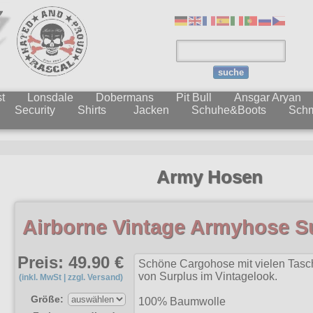
suche
t
Lonsdale
Dobermans
Pit Bull
Ansgar Aryan
Security
Shirts
Jacken
Schuhe&Boots
Sch
Army Hosen
Airborne Vintage Armyhose S
Preis: 49.90 €
Schöne Cargohose mit vielen Tasch
von Surplus im Vintagelook.
(inkl. MwSt | zzgl. Versand)
Größe:
100% Baumwolle