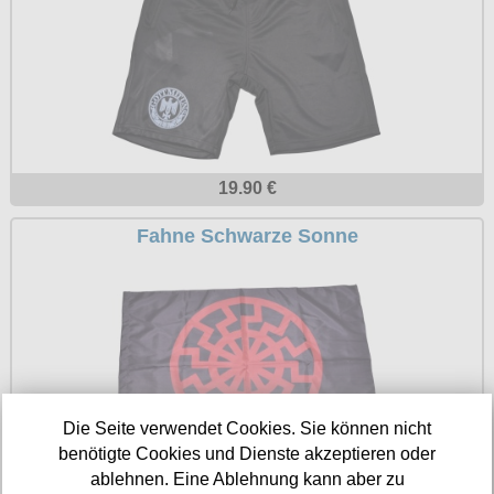
Petticoats
Poloshirts
T-Shirts
Begriffe
Dobermann
19.90 €
Hot Rod
Fahne Schwarze Sonne
Nordische Götterwelt
Ostzone
Punkrock
Rockabilly
Wikinger
Die Seite verwendet Cookies. Sie können nicht
benötigte Cookies und Dienste akzeptieren oder
ablehnen. Eine Ablehnung kann aber zu