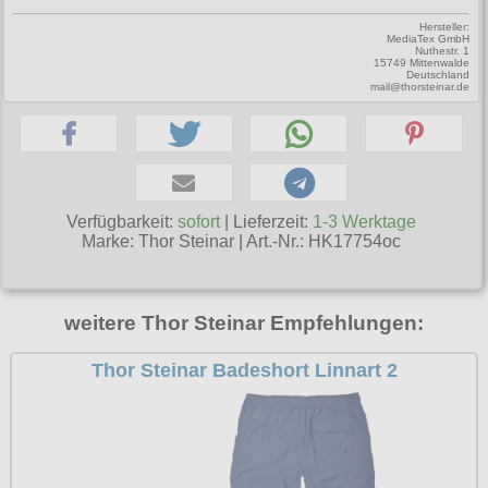
Petticoats
Hersteller:
MediaTex GmbH
Nuthestr. 1
Poloshirts
15749 Mittenwalde
Deutschland
mail@thorsteinar.de
T-Shirts
Begriffe
Dobermann
Hot Rod
Verfügbarkeit:
sofort
| Lieferzeit:
1-3 Werktage
Nordische Götterwelt
Marke:
Thor Steinar
|
Art.-Nr.: HK17754oc
Ostzone
Punkrock
weitere Thor Steinar Empfehlungen:
Rockabilly
Thor Steinar Badeshort Linnart 2
Wikinger