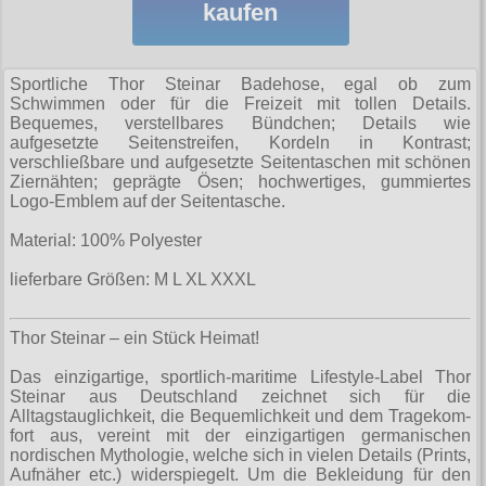
Sweatjacken
kaufen
alle Artikel
Rock N Roll
Hemden
Gratis
Taschen
Ninja-Hoodies
Erik and Sons
Sweats
Girlshirts
alle Artikel
Armystyle
Jacken
Gürtel
Verschiedenes
Ostdeutschland
Girlshirts
T-Shirts
Sportliche Thor Steinar Badehose, egal ob zum
Hosen
fürs Bein
Schwimmen oder für die Freizeit mit tollen Details.
Hosen
Polos
Straßenkampf
alle Artikel
Security
Sweats
Tanktops
Bequemes, verstellbares Bündchen; Details wie
Jacken
Girljacken
aufgesetzte Seitenstreifen, Kordeln in Kontrast;
Sweats
Jacken
Sturmhauben
Girls
T-Shirts
Taschen
verschließbare und aufgesetzte Seitentaschen mit schönen
alle Artikel
Motiv-Shirts
Sweats
Girlshirts
Ziernähten; geprägte Ösen; hochwertiges, gummiertes
T-Shirts
Sweats
Sweats
Hosen
Ultima Thule
Verschiedenes
Logo-Emblem auf der Seitentasche.
Handschuhe
T-Shirts (Fun)
alle Artikel
Jacken
Hemden
Verschiedenes
T-Shirts
T-Shirts
Jacken
Verschiedenes
Windjacken
Material: 100% Polyester
Hosen
T-Shirts (Fussball)
allg. Shirts
Hosen
Verschiedenes
Punkrock
alle Artikel
Ultras
Schuhe & Boots
Kopfbedeckung
lieferbare Größen: M L XL XXXL
Jacken
T-Shirts (KFZ)
krasse Shirts
Kinder
Baseballjacken
Verschiedenes
Shorts
alle Artikel
Verschiedenes
Schmuck
Verschiedenes
Tattoo Shirts
Kleider
Thor Steinar – ein Stück Heimat!
Donkey
T-Shirts & Pullover
Boots and Braces
alle Artikel
Verschiedenes
Toxico
Männerjacken
Das einzigartige, sportlich-maritime Lifestyle-Label Thor
Fliegerjacken
Taschen Rucksäcke
New Balance
Steinar aus Deutschland zeichnet sich für die
Anhänger
Mützen
Alltagstauglichkeit, die Bequemlichkeit und dem Tra­ge­kom­
alle Artikel
Harrington
Größen
Verschiedenes
Sonstige Boots
fort aus, vereint mit der einzigartigen germanischen
Aufkleber
Röcke
nordischen Mythologie, welche sich in vielen Details (Prints,
Fahnen
Verschiedenes
S
Steel Boots
Infos
Aufnäher etc.) widerspiegelt. Um die Bekleidung für den
Aufnäher