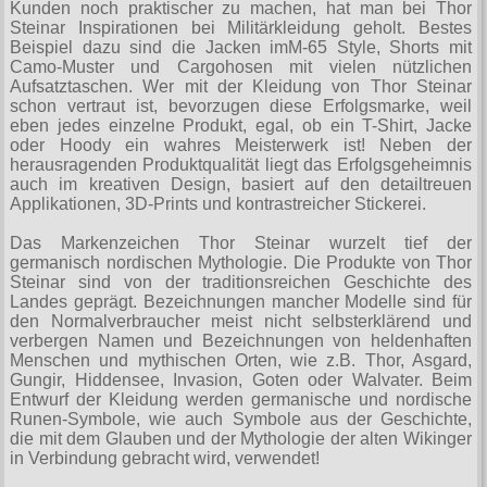
T-Shirts
Kunden noch praktischer zu machen, hat man bei Thor
Verschiedenes
M
Marken
TUK
Steinar Inspirationen bei Militärkleidung geholt. Bestes
Warenkorb ( 0 | 0.00 € )
Gürtelschnallen
Taschen
Beispiel dazu sind die Jacken imМ-65 Style, Shorts mit
Alpha Industries
L
Verschiedene
Camo-Muster und Cargohosen mit vielen nützlichen
Social Media:
Ketten
Verschiedenes
Aufsatztaschen. Wer mit der Kleidung von Thor Steinar
--------------
Everlast USA
XL
Zubehör
schon vertraut ist, bevorzugen diese Erfolgsmarke, weil
Nieten
Lucky 13
eben jedes einzelne Produkt, egal, ob ein T-Shirt, Jacke
gesamt: 0.00 €
Lonsdale London
XXL
oder Hoody ein wahres Meisterwerk ist! Neben der
Rune Charms
herausragenden Produktqualität liegt das Erfolgsgeheimnis
Pit Bull
XXXL
auch im kreativen Design, basiert auf den detailtreuen
Thorhammer
Applikationen, 3D-Prints und kontrastreicher Stickerei.
Thor Steinar
XXXXL
Das Markenzeichen Thor Steinar wurzelt tief der
Yakuza
XXXXXL
germanisch nordischen Mythologie. Die Produkte von Thor
Kleidung
Steinar sind von der traditionsreichen Geschichte des
XXXXXXL
Landes geprägt. Bezeichnungen mancher Modelle sind für
Bademoden
den Normalverbraucher meist nicht selbsterklärend und
verbergen Namen und Bezeichnungen von heldenhaften
Bauchtaschen
Menschen und mythischen Orten, wie z.B. Thor, Asgard,
Gungir, Hiddensee, Invasion, Goten oder Walvater. Beim
Fliegerjacken
Entwurf der Kleidung werden germanische und nordische
Runen-Symbole, wie auch Symbole aus der Geschichte,
Jogginghosen
die mit dem Glauben und der Mythologie der alten Wikinger
in Verbindung gebracht wird, verwendet!
Outdoorbekleidung